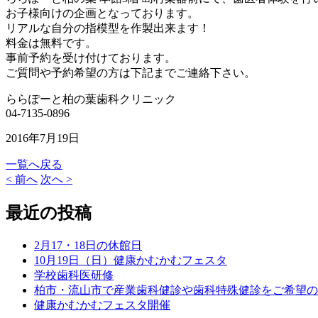
お子様向けの企画となっております。
リアルな自分の指模型を作製出来ます！
料金は無料です。
事前予約を受け付けております。
ご質問や予約希望の方は下記までご連絡下さい。
ららぽーと柏の葉歯科クリニック
04-7135-0896
2016年7月19日
一覧へ戻る
< 前へ
次へ >
最近の投稿
2月17・18日の休館日
10月19日（日）健康かむかむフェスタ
学校歯科医研修
柏市・流山市で産業歯科健診や歯科特殊健診をご希望の
健康かむかむフェスタ開催